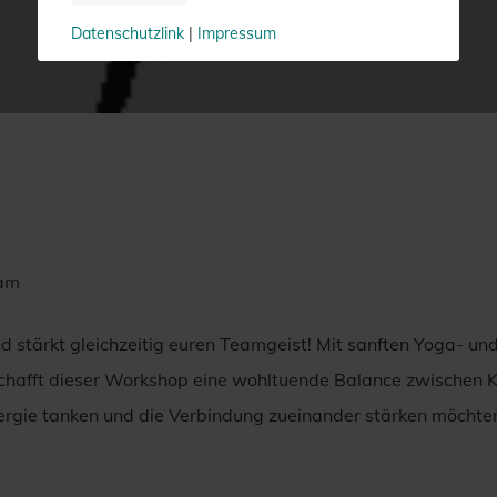
Datenschutzlink
|
Impressum
eam
d stärkt gleichzeitig euren Teamgeist! Mit sanften Yoga- 
afft dieser Workshop eine wohltuende Balance zwischen Kör
rgie tanken und die Verbindung zueinander stärken möchte