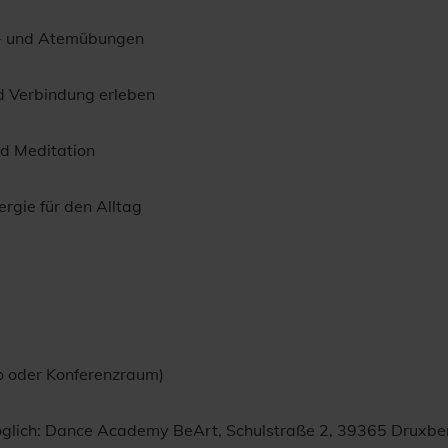
a- und Atemübungen
d Verbindung erleben
d Meditation
ergie für den Alltag
üro oder Konferenzraum)
öglich: Dance Academy BeArt, Schulstraße 2, 39365 Druxbe