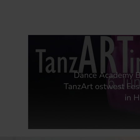
Dance Academy B
TanzArt ostwest Fes
in H