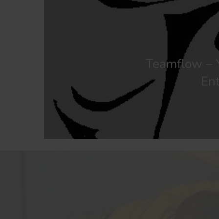
Teamflow – 
En