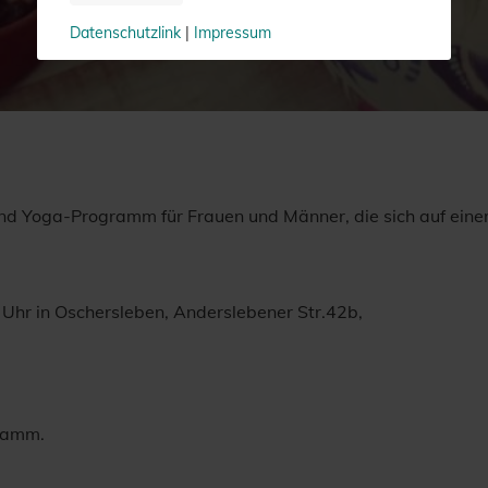
14. Oktober 2024
Datenschutzlink
|
Impressum
und Yoga-Programm für Frauen und Männer, die sich auf ein
Uhr in Oschersleben, Anderslebener Str.42b,
gramm.