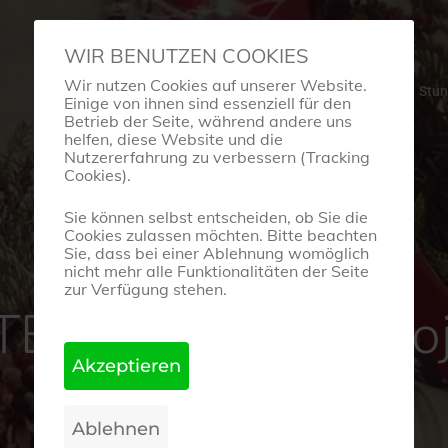
WIR BENUTZEN COOKIES
Wir nutzen Cookies auf unserer Website.
Startseite
Tanzschule
Stu
Einige von ihnen sind essenziell für den
Betrieb der Seite, während andere uns
helfen, diese Website und die
Nutzererfahrung zu verbessern (Tracking
Cookies).
Sie können selbst entscheiden, ob Sie die
Cookies zulassen möchten. Bitte beachten
Sie, dass bei einer Ablehnung womöglich
nicht mehr alle Funktionalitäten der Seite
BeArt-Blog
zur Verfügung stehen.
TEN SCHUHE“ Proj
Weiter!