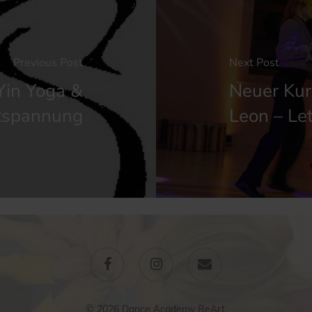
Previous Post
Next Post
Yin Yoga &
Neuer Kurs
tspannung
Leon – Let
facebook
instagram
email
© 2026 Dance Academy BeArt.