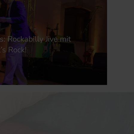
: Rockabilly Jive mit
’s Rock!