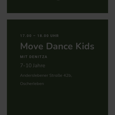
https://dance-
be-
17.00 – 18.00 UHR
art.de/tanzkurse/
Move Dance Kids
MIT DENITZA
7-10 Jahre
Anderslebener Straße 42b,
Oscherleben