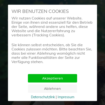
Skip
WIR BENUTZEN COOKIES
to
Menu
Wir nutzen Cookies auf unserer Website.
main
Einige von ihnen sind essenziell für den Betrieb
content
der Seite, während andere uns helfen, diese
Website und die Nutzererfahrung zu
verbessern (Tracking Cookies).
BeArt-Blog
Sie können selbst entscheiden, ob Sie die
Cookies zulassen möchten. Bitte beachten Sie,
dass bei einer Ablehnung womöglich nicht
Tanz Und Meditation-
mehr alle Funktionalitäten der Seite zur
Verfügung stehen.
Der Bewusste Weg
Zu Veränderung
8. September 2020
Datenschutzlink
|
Impressum