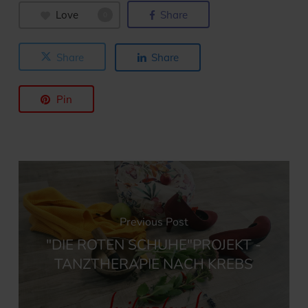
Love
Share
0
Share
Share
Pin
Previous Post
"DIE ROTEN SCHUHE"PROJEKT -
TANZTHERAPIE NACH KREBS