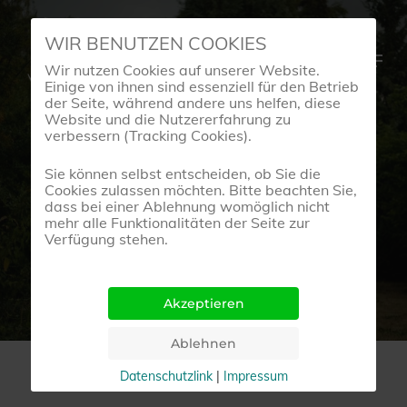
Skip
WIR BENUTZEN COOKIES
to
Menu
Wir nutzen Cookies auf unserer Website.
main
Einige von ihnen sind essenziell für den Betrieb
content
der Seite, während andere uns helfen, diese
Website und die Nutzererfahrung zu
verbessern (Tracking Cookies).
BeArt-Blog
Sie können selbst entscheiden, ob Sie die
Cookies zulassen möchten. Bitte beachten Sie,
dass bei einer Ablehnung womöglich nicht
TANZ POESIE
mehr alle Funktionalitäten der Seite zur
Verfügung stehen.
27. Februar 2019
Datenschutzlink
|
Impressum