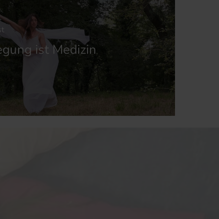
st
gung ist Medizin