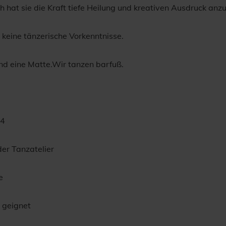
 hat sie die Kraft tiefe Heilung und kreativen Ausdruck anz
 keine tänzerische Vorkenntnisse.
nd eine Matte.Wir tanzen barfuß.
.4
der Tanzatelier
e
e geignet