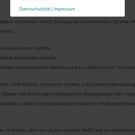
Datenschutzlink
|
Impressum
gkeit, Emotionen durch Bewegung auszudrücken, ist eine alt
t ist.
 wie es dieser möchte.
Selbst ausdrücken kannst.
Deinem authentischen Selbst und das Gefühl sich im Tanz se
n. Dein Körper, mit seinen echten, individuellen Bewegung
r Körper mit seinen ganz individuellen Bewegungen den Weg
samkeit zu üben und zum lauschen was hier ist.Niemand kan
er zu finden, dort wo du am meisten fließt und am kreativste