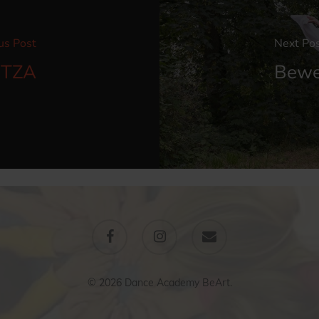
us Post
Next Po
ITZA
Bewe
facebook
instagram
email
© 2026 Dance Academy BeArt.