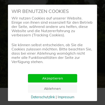
Skip
WIR BENUTZEN COOKIES
to
Menu
Wir nutzen Cookies auf unserer Website.
main
Einige von ihnen sind essenziell für den Betrieb
content
der Seite, während andere uns helfen, diese
Website und die Nutzererfahrung zu
verbessern (Tracking Cookies).
BeArt-Blog
Sie können selbst entscheiden, ob Sie die
Cookies zulassen möchten. Bitte beachten Sie,
dass bei einer Ablehnung womöglich nicht
HERZ GEDANKEN
mehr alle Funktionalitäten der Seite zur
Verfügung stehen.
1. April 2018
Datenschutzlink
|
Impressum