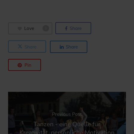
Love
Share
0
Share
Share
Pin
Previous Post
Tanzen - eine Quelle für
Kreativität, persönliche Motivation