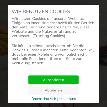
Skip
WIR BENUTZEN COOKIES
to
Menu
Wir nutzen Cookies auf unserer Website.
main
Einige von ihnen sind essenziell für den Betrieb
content
der Seite, während andere uns helfen, diese
Website und die Nutzererfahrung zu
verbessern (Tracking Cookies).
BeArt-Blog
Sie können selbst entscheiden, ob Sie die
Cookies zulassen möchten. Bitte beachten Sie,
dass bei einer Ablehnung womöglich nicht
DIE ROTEN SCHUHE
mehr alle Funktionalitäten der Seite zur
Verfügung stehen.
Tanztherapie Nach
Krebs
24. Juni 2018
Datenschutzlink
|
Impressum