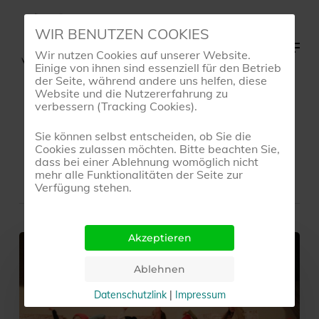
Skip
WIR BENUTZEN COOKIES
to
Menu
Wir nutzen Cookies auf unserer Website.
main
Einige von ihnen sind essenziell für den Betrieb
content
der Seite, während andere uns helfen, diese
Website und die Nutzererfahrung zu
verbessern (Tracking Cookies).
Tag
Sie können selbst entscheiden, ob Sie die
Dance Academy
Cookies zulassen möchten. Bitte beachten Sie,
dass bei einer Ablehnung womöglich nicht
mehr alle Funktionalitäten der Seite zur
Verfügung stehen.
Willkommen
bei
Dance
Datenschutzlink
|
Impressum
Academy