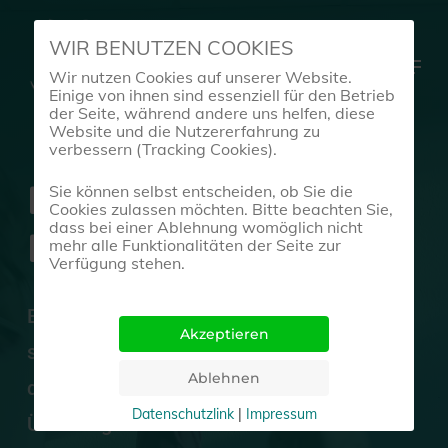
Skip
WIR BENUTZEN COOKIES
to
Menu
Wir nutzen Cookies auf unserer Website.
main
Einige von ihnen sind essenziell für den Betrieb
content
der Seite, während andere uns helfen, diese
Website und die Nutzererfahrung zu
verbessern (Tracking Cookies).
Dance Academy
Sie können selbst entscheiden, ob Sie die
Cookies zulassen möchten. Bitte beachten Sie,
dass bei einer Ablehnung womöglich nicht
BeArt
mehr alle Funktionalitäten der Seite zur
Verfügung stehen.
Erlebe die belebende und
selbstbewusstseinsfördernde Bewegung
des Tanzes.
Datenschutzlink
|
Impressum
Überzeuge dich selbst und wähle den