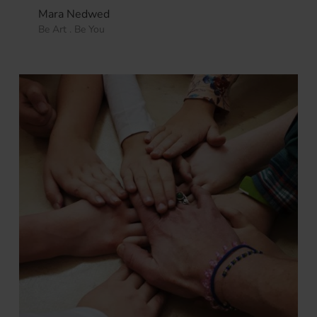
Mara Nedwed
Be Art . Be You